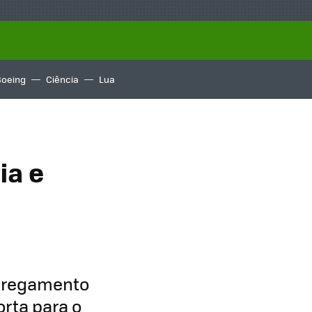
Boeing
Ciência
Lua
ia e
a
arregamento
orta para o