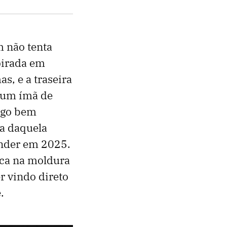
 não tenta
pirada em
s, e a traseira
 um ímã de
algo bem
a daquela
ender em 2025.
ica na moldura
r vindo direto
.