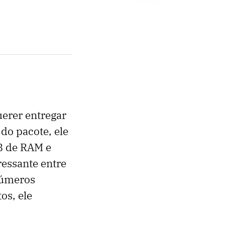
erer entregar
do pacote, ele
B de RAM e
essante entre
números
os, ele