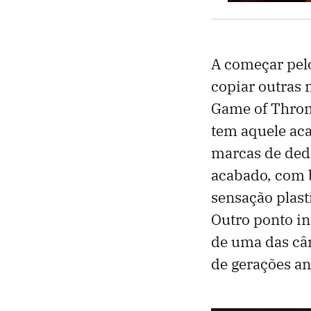
A começar pel
copiar outras 
Game of Throne
tem aquele ac
marcas de dedo
acabado, com 
sensação plas
Outro ponto in
de uma das câm
de gerações an