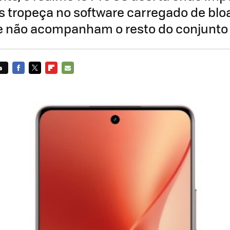
as tropeça no software carregado de bl
 não acompanham o resto do conjunto
s
FACEBOOK
TWITTER
FLIPBOARD
E-
MAIL