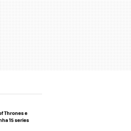
f Thrones e
nha 15 series