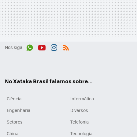
Nos siga
Wh
You
Inst
RSS
ats
tub
agr
App
e
am
No Xataka Brasil falamos sobre...
Ciência
Informática
Engenharia
Diversos
Setores
Telefonia
China
Tecnologia