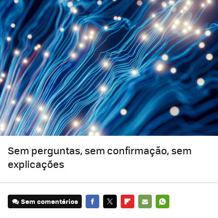
Sem perguntas, sem confirmação, sem
explicações
Sem comentários
FACEBOOK
TWITTER
FLIPBOARD
E-
WHATSAPP