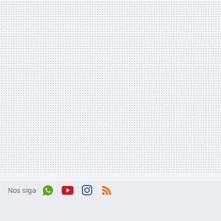
Nos siga
Wh
You
Inst
RSS
ats
tub
agr