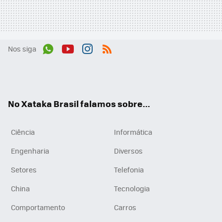
Nos siga
Wh
You
Inst
RSS
ats
tub
agr
App
e
am
No Xataka Brasil falamos sobre...
Ciência
Informática
Engenharia
Diversos
Setores
Telefonia
China
Tecnologia
Comportamento
Carros