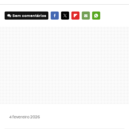
Sem comentários
FACEBOOK
TWITTER
FLIPBOARD
E-
WHATSAPP
MAIL
4 fevereiro 2026