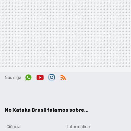
Nos siga
Wh
You
Inst
RSS
ats
tub
agr
App
e
am
No Xataka Brasil falamos sobre...
Ciência
Informática