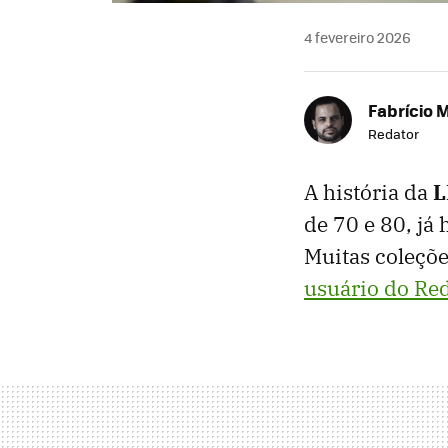
4 fevereiro 2026
Fabrício 
Redator
A história da
de 70 e 80, já
Muitas coleçõ
usuário do Re