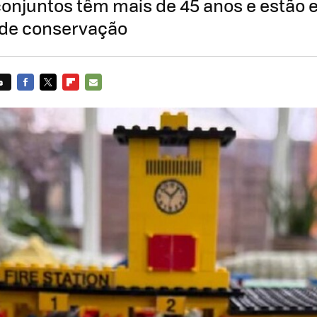
conjuntos têm mais de 45 anos e estão
de conservação
s
FACEBOOK
TWITTER
FLIPBOARD
E-
MAIL