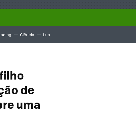
Boeing
Ciência
Lua
filho
ção de
obre uma