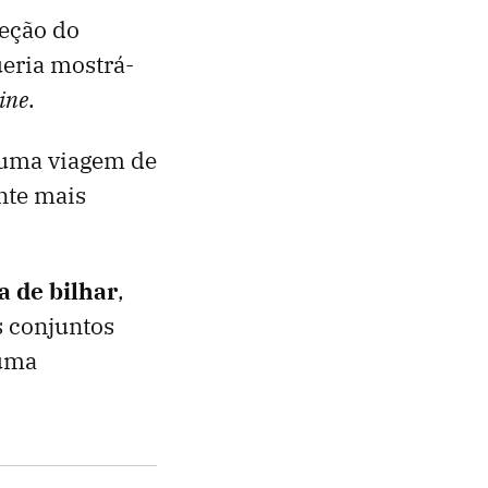
leção do
ueria mostrá-
ine
.
uma viagem de
nte mais
 de bilhar
,
s conjuntos
 uma