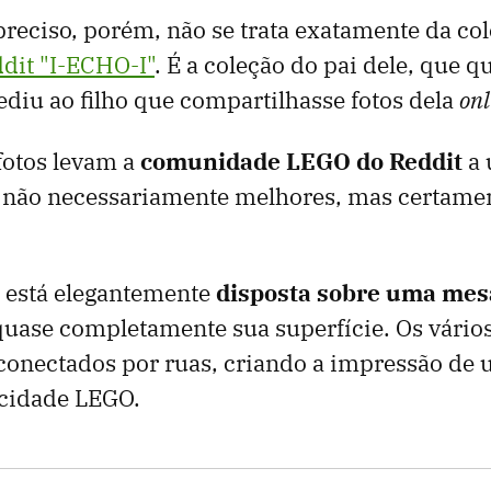
preciso, porém, não se trata exatamente da co
dit "I-ECHO-I"
. É a coleção do pai dele, que q
pediu ao filho que compartilhasse fotos dela
onl
fotos levam a
comunidade LEGO do Reddit
a 
s não necessariamente melhores, mas certame
o está elegantemente
disposta sobre uma mesa
uase completamente sua superfície. Os vário
conectados por ruas, criando a impressão de
cidade LEGO.