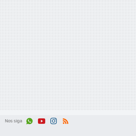
Nos siga
Wh
You
Inst
RSS