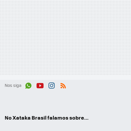
Nos siga
Wh
You
Inst
RSS
ats
tub
agr
App
e
am
No Xataka Brasil falamos sobre...