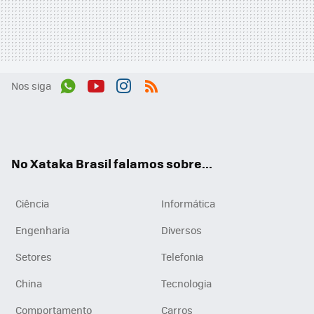
Nos siga
Wh
You
Inst
RSS
ats
tub
agr
App
e
am
No Xataka Brasil falamos sobre...
Ciência
Informática
Engenharia
Diversos
Setores
Telefonia
China
Tecnologia
Comportamento
Carros