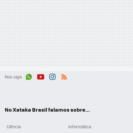
Nos siga
Wh
You
Inst
RSS
ats
tub
agr
App
e
am
No Xataka Brasil falamos sobre...
Ciência
Informática