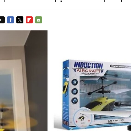
s
FACEBOOK
TWITTER
FLIPBOARD
E-
MAIL