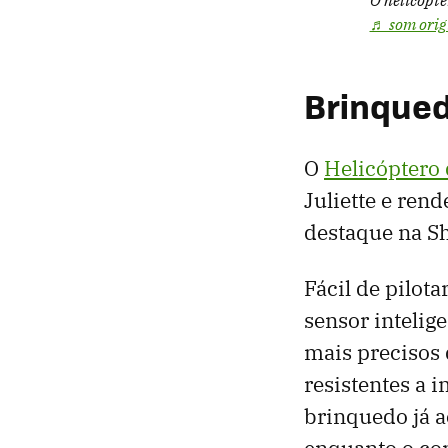
♬ som origi
Brinqued
O
Helicóptero
Juliette e ren
destaque na S
Fácil de pilot
sensor intelig
mais precisos 
resistentes a 
brinquedo já 
enquanto o co