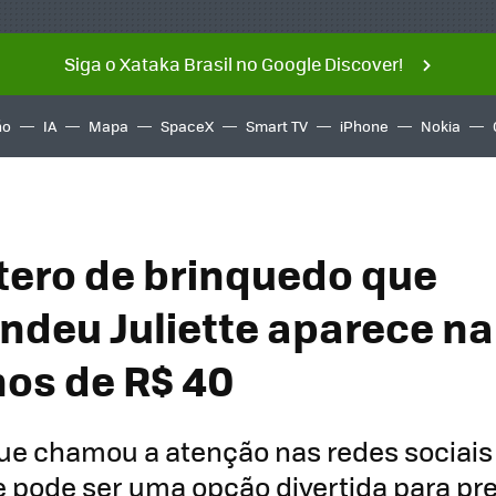
Siga o Xataka Brasil no Google Discover!
ño
IA
Mapa
SpaceX
Smart TV
iPhone
Nokia
tero de brinquedo que
ndeu Juliette aparece n
os de R$ 40
ue chamou a atenção nas redes sociais
e pode ser uma opção divertida para pr