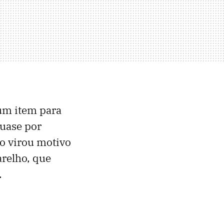
 um item para
uase por
o virou motivo
arelho, que
.