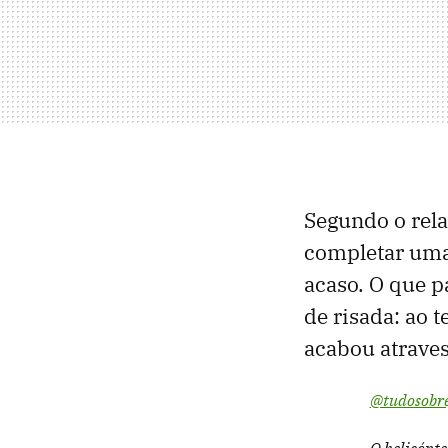
Segundo o rela
completar uma
acaso. O que 
de risada: ao 
acabou atraves
@tudosobre
O helicópt