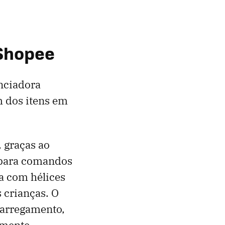
 Shopee
nciadora
m dos itens em
, graças ao
, para comandos
a com hélices
 crianças. O
carregamento,
amente.