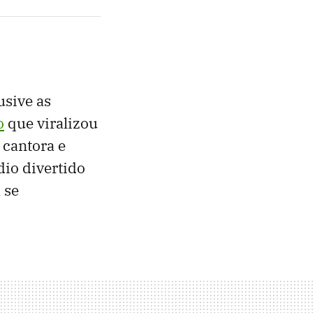
usive as
o
que viralizou
 cantora e
dio divertido
 se