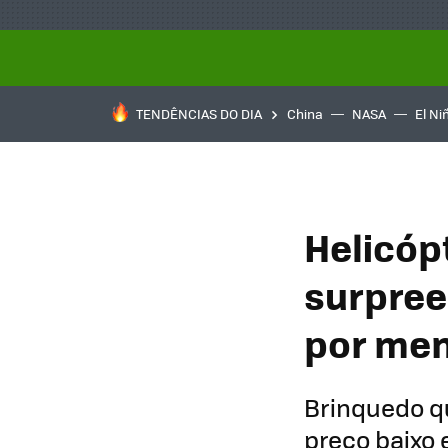
TENDÊNCIAS DO DIA
China
NASA
El Ni
Helicóp
surpree
por men
Brinquedo q
preço baixo 