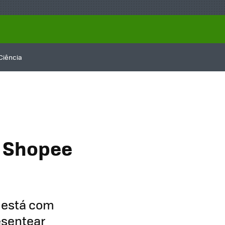
Ciência
a Shopee
 está com
esentear