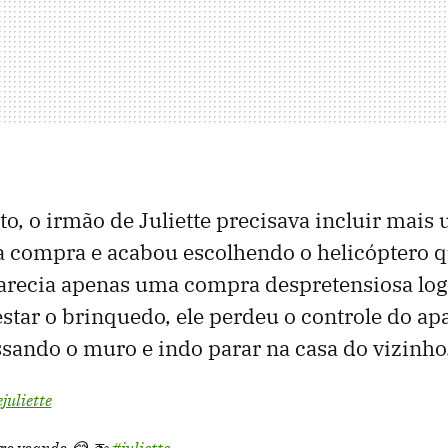
to, o irmão de Juliette precisava incluir mais
 compra e acabou escolhendo o helicóptero q
parecia apenas uma compra despretensiosa log
testar o brinquedo, ele perdeu o controle do ap
sando o muro e indo parar na casa do vizinho
juliette
ero voando 😂 🚁
#juliette