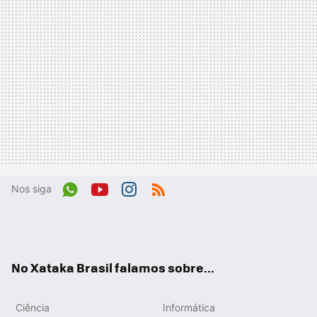
Nos siga
Wh
You
Inst
RSS
ats
tub
agr
App
e
am
No Xataka Brasil falamos sobre...
Ciência
Informática