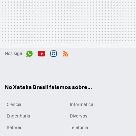
Nos siga
Wh
You
Inst
RSS
ats
tub
agr
App
e
am
No Xataka Brasil falamos sobre...
Ciência
Informática
Engenharia
Diversos
Setores
Telefonia