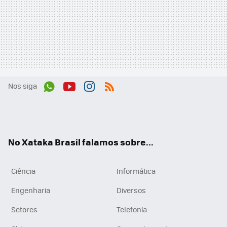
Nos siga
Wh
You
Inst
RSS
ats
tub
agr
App
e
am
No Xataka Brasil falamos sobre...
Ciência
Informática
Engenharia
Diversos
Setores
Telefonia