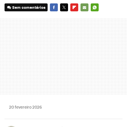
Sem comentários
FACEBOOK
TWITTER
FLIPBOARD
E-
WHATSAPP
MAIL
20 fevereiro 2026