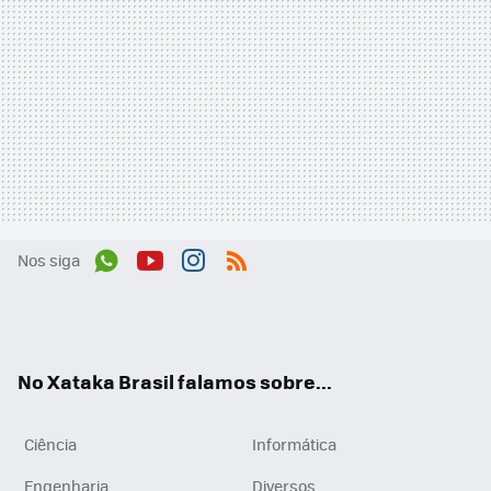
Nos siga
Wh
You
Inst
RSS
ats
tub
agr
App
e
am
No Xataka Brasil falamos sobre...
Ciência
Informática
Engenharia
Diversos