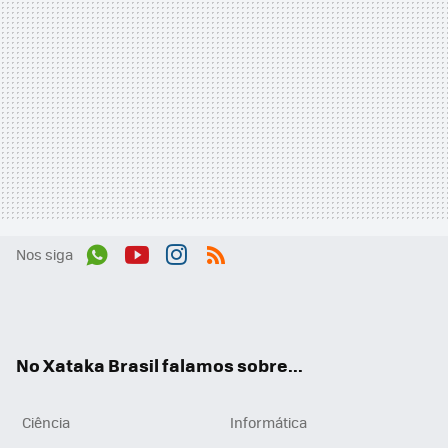
Nos siga
Wh
You
Inst
RSS
ats
tub
agr
App
e
am
No Xataka Brasil falamos sobre...
Ciência
Informática