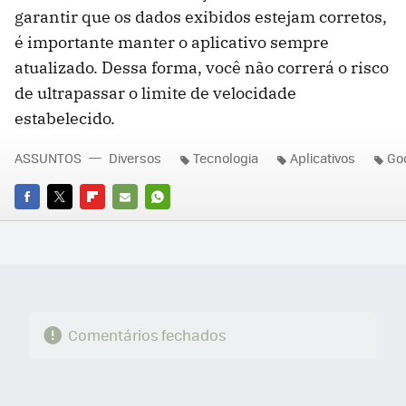
garantir que os dados exibidos estejam corretos,
é importante manter o aplicativo sempre
atualizado. Dessa forma, você não correrá o risco
de ultrapassar o limite de velocidade
estabelecido.
ASSUNTOS
Diversos
Tecnologia
Aplicativos
Go
FACEBOOK
TWITTER
FLIPBOARD
E-
WHATSAPP
MAIL
Comentários fechados