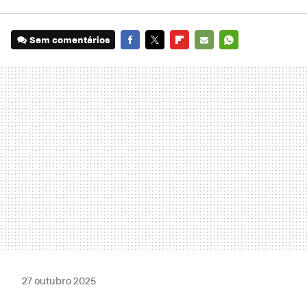
Sem comentários
FACEBOOK
TWITTER
FLIPBOARD
E-
WHATSAPP
MAIL
27 outubro 2025