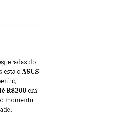
esperadas do
s está o
ASUS
penho,
té R$200
em
o o momento
dade.