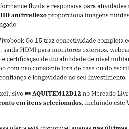
rformance fluida e responsiva para atividades 
 HD antirreflexo
proporciona imagens nítidas
ongado.
Vivobook Go 15 traz conectividade completa 
, saída HDMI para monitores externos, web
 e certificação de durabilidade de nível milita
 com uso constante fora de casa ou do escritó
 confiança e longevidade no seu investimento.
xclusivo 🎟
AQUITEM12D12
no Mercado Livr
onto em itens selecionados
, incluindo este
ssa oferta está disponível apenas
nas últimas