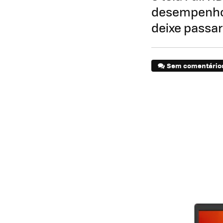
desempenho 
deixe passar
Sem comentário