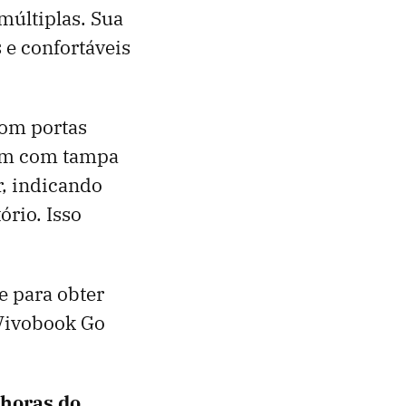
múltiplas. Sua
 e confortáveis
com portas
cam com tampa
r, indicando
rio. Isso
e para obter
 Vivobook Go
 horas do