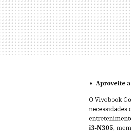
Aproveite a
O Vivobook Go 
necessidades d
entretenimento
i3‑N305
, mem