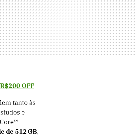
R
$200 OFF
dem tanto às
estudos e
 Core™
de de 512 GB
,