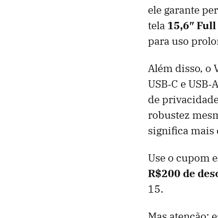
ele garante pe
tela
15,6″ Full
para uso prol
Além disso, o 
USB‑C e USB‑A
de privacidade
robustez mesmo
significa mais
Use o cupom e
R$200 de desc
15.
Mas atenção: e