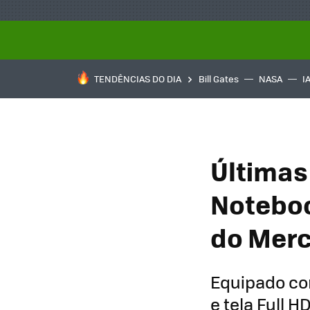
TENDÊNCIAS DO DIA
Bill Gates
NASA
I
Últimas
Noteboo
do Merc
Equipado com
e tela Full H