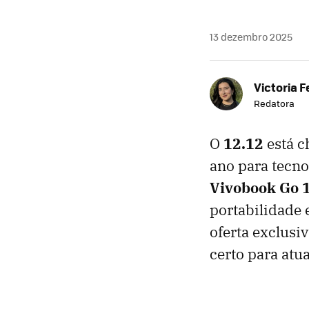
13 dezembro 2025
Victoria 
Redatora
O
12.12
está c
ano para tecno
Vivobook Go 
portabilidade
oferta exclusi
certo para atu