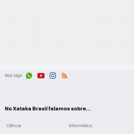
Nos siga
Wh
You
Inst
RSS
ats
tub
agr
App
e
am
No Xataka Brasil falamos sobre...
Ciência
Informática