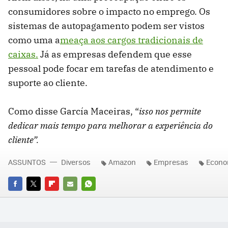
consumidores sobre o impacto no emprego. Os
sistemas de autopagamento podem ser vistos
como uma a
meaça aos cargos tradicionais de
caixas.
Já as empresas defendem que esse
pessoal pode focar em tarefas de atendimento e
suporte ao cliente.
Como disse García Maceiras, “
isso nos permite
dedicar mais tempo para melhorar a experiência do
cliente”.
ASSUNTOS
Diversos
Amazon
Empresas
Econo
FACEBOOK
TWITTER
FLIPBOARD
E-
WHATSAPP
MAIL