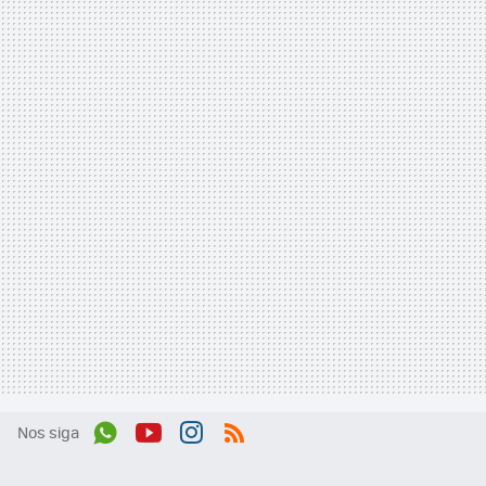
Nos siga
Wh
You
Inst
RSS