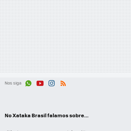
Nos siga
Wh
You
Inst
RSS
ats
tub
agr
App
e
am
No Xataka Brasil falamos sobre...