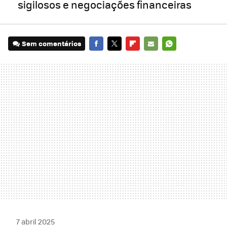
sigilosos e negociações financeiras
Sem comentários
FACEBOOK
TWITTER
FLIPBOARD
E-
WHATSAPP
MAIL
7 abril 2025