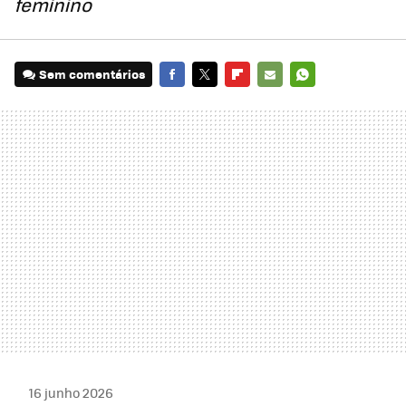
feminino
Sem comentários
FACEBOOK
TWITTER
FLIPBOARD
E-
WHATSAPP
MAIL
16 junho 2026