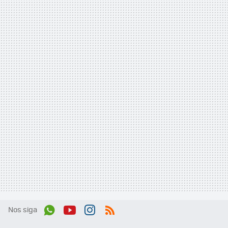
Nos siga
Wh
You
Inst
RSS