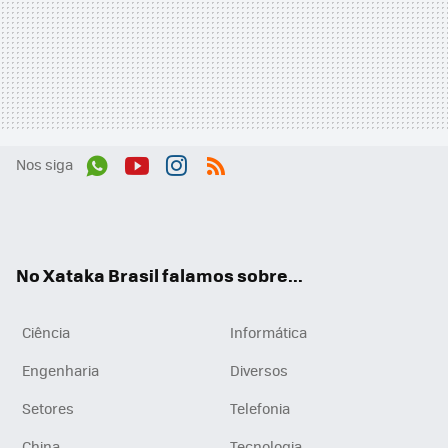
Nos siga
Wh
You
Inst
RSS
ats
tub
agr
App
e
am
No Xataka Brasil falamos sobre...
Ciência
Informática
Engenharia
Diversos
Setores
Telefonia
China
Tecnologia