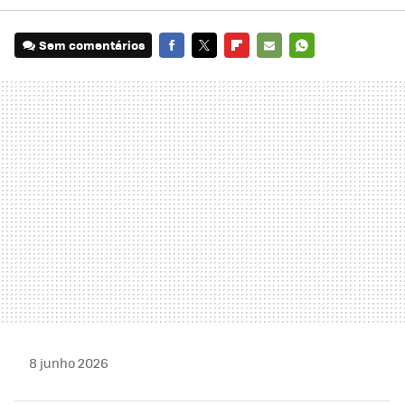
Sem comentários
FACEBOOK
TWITTER
FLIPBOARD
E-
WHATSAPP
MAIL
8 junho 2026