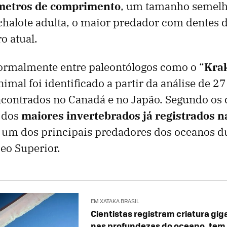
metros de comprimento
, um tamanho semelh
chalote adulta, o maior predador com dentes 
o atual.
ormalmente entre paleontólogos como o “
Kra
animal foi identificado a partir da análise de 27
ontrados no Canadá e no Japão. Segundo os c
m dos
maiores invertebrados já registrados n
 um dos principais predadores dos oceanos d
eo Superior.
EM XATAKA BRASIL
Cientistas registram criatura gig
nas profundezas do oceano, tem 