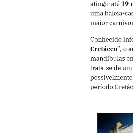
atingir até
19 
uma baleia-ca
maior carnívor
Conhecido inf
Cretáceo
”, o 
mandíbulas enc
trata-se de u
possivelmente
período Cretác