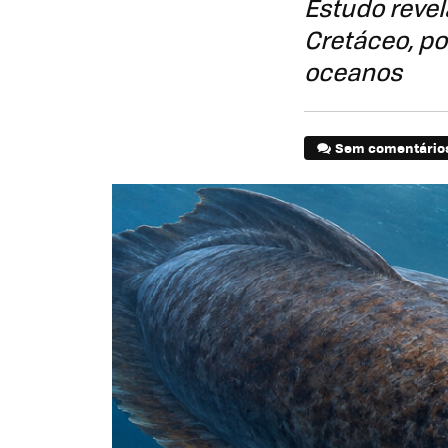
Estudo reve
Cretáceo, p
oceanos
Sem comentário