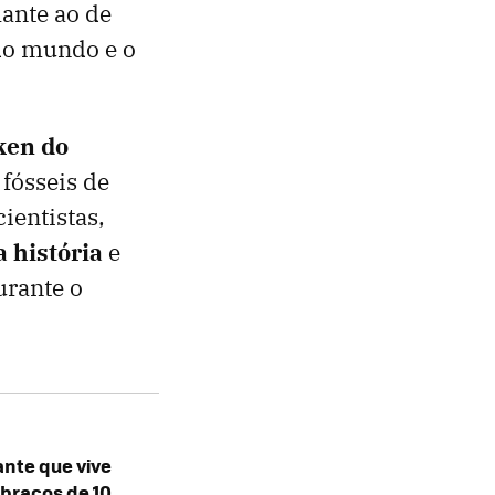
ante ao de
do mundo e o
ken do
 fósseis de
ientistas,
a história
e
urante o
ante que vive
braços de 10