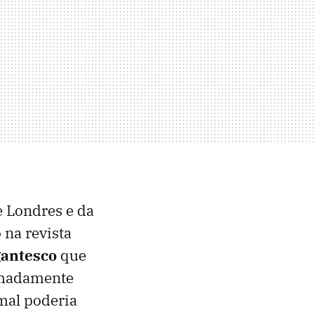
 Londres e da
na revista
igantesco
que
ximadamente
imal poderia