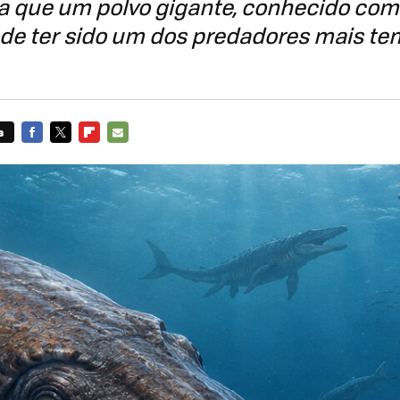
la que um polvo gigante, conhecido com
ode ter sido um dos predadores mais te
s
FACEBOOK
TWITTER
FLIPBOARD
E-
MAIL