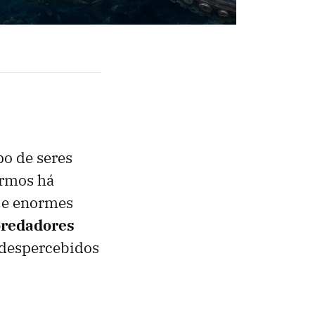
po de seres
armos há
 e enormes
redadores
 despercebidos