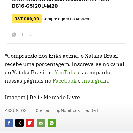
DC16-C5120U-M20
R$ 7.099,00
Compre agora na Amazon
whatsapp
facebook
twitter
*Comprando nos links acima, o Xataka Brasil
recebe uma porcentagem. Inscreva-se no canal
do Xataka Brasil no
YouTube
e acompanhe
nossas páginas no
Facebook
e
Instagram
.
Imagem | Dell - Mercado Livre
ASSUNTOS
Ofertas
Notebook
Dell
FACEBOOK
TWITTER
FLIPBOARD
E-
WHATSAPP