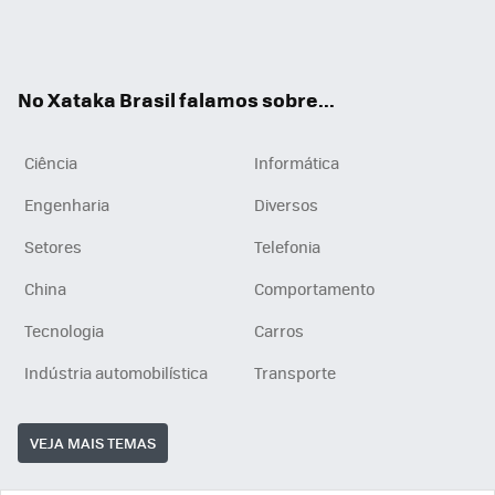
Wh
You
Inst
RSS
ats
tub
agr
App
e
am
No Xataka Brasil falamos sobre...
Ciência
Informática
Engenharia
Diversos
Setores
Telefonia
China
Comportamento
Tecnologia
Carros
Indústria automobilística
Transporte
VEJA MAIS TEMAS