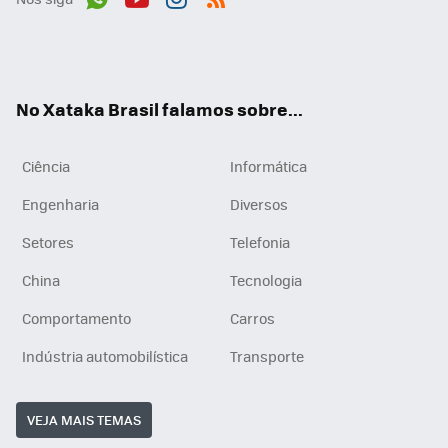
Wh
You
Inst
RSS
ats
tub
agr
App
e
am
No Xataka Brasil falamos sobre...
Ciência
Informática
Engenharia
Diversos
Setores
Telefonia
China
Tecnologia
Comportamento
Carros
Indústria automobilística
Transporte
VEJA MAIS TEMAS