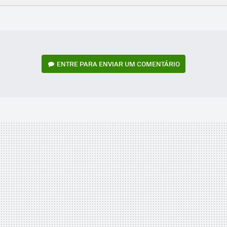
FACEBOOK
TWITTER
FLIPBOARD
E-
WHATSAPP
MAIL
ENTRE PARA ENVIAR UM COMENTÁRIO