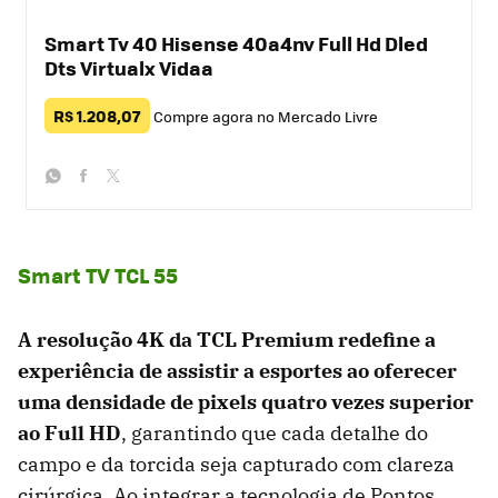
Smart Tv 40 Hisense 40a4nv Full Hd Dled
Dts Virtualx Vidaa
R$ 1.208,07
Compre agora no Mercado Livre
whatsapp
facebook
twitter
Smart TV TCL 55
A resolução 4K da TCL Premium redefine a
experiência de assistir a esportes ao oferecer
uma densidade de pixels quatro vezes superior
ao Full HD
, garantindo que cada detalhe do
campo e da torcida seja capturado com clareza
cirúrgica. Ao integrar a tecnologia de Pontos