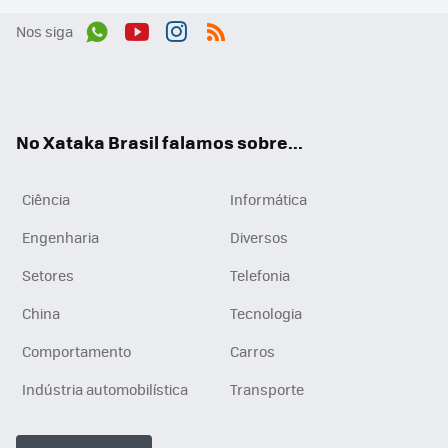
Nos siga
Wh
You
Inst
RSS
ats
tub
agr
App
e
am
No Xataka Brasil falamos sobre...
Ciência
Informática
Engenharia
Diversos
Setores
Telefonia
China
Tecnologia
Comportamento
Carros
Indústria automobilística
Transporte