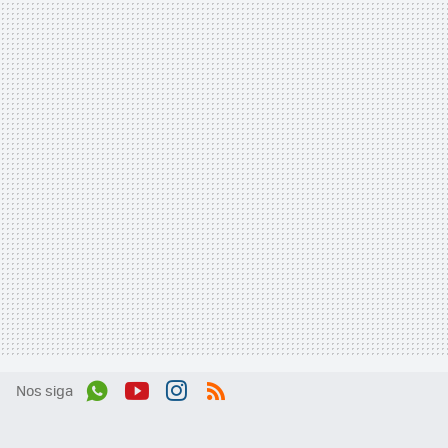
Nos siga
Wh
You
Inst
RSS