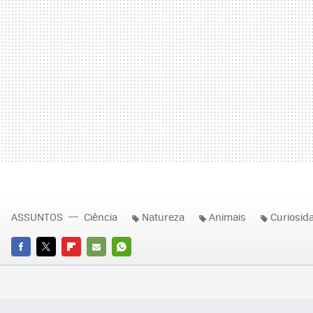
ASSUNTOS
Ciência
Natureza
Animais
Curiosid
FACEBOOK
TWITTER
FLIPBOARD
E-
WHATSAPP
MAIL