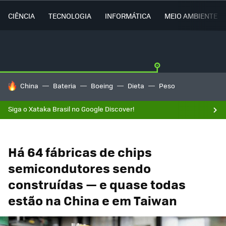
CIÊNCIA
TECNOLOGIA
INFORMÁTICA
MEIO AMBIENTE
TENDÊNCIAS DO DIA
China
Bateria
Boeing
Dieta
Peso
Siga o Xataka Brasil no Google Discover!
Há 64 fábricas de chips
semicondutores sendo
construídas — e quase todas
estão na China e em Taiwan