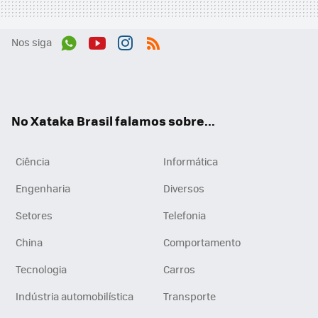
Nos siga
Wh
You
Inst
RSS
ats
tub
agr
App
e
am
No Xataka Brasil falamos sobre...
Ciência
Informática
Engenharia
Diversos
Setores
Telefonia
China
Comportamento
Tecnologia
Carros
Indústria automobilística
Transporte