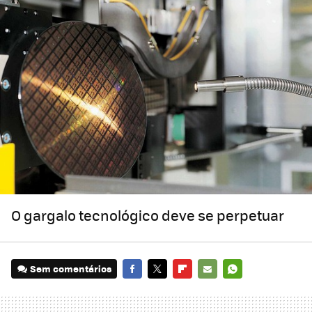
O gargalo tecnológico deve se perpetuar
Sem comentários
FACEBOOK
TWITTER
FLIPBOARD
E-
WHATSAPP
MAIL