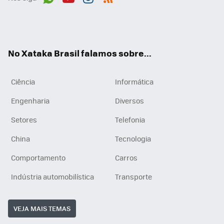
Wh
You
Inst
RSS
ats
tub
agr
App
e
am
No Xataka Brasil falamos sobre...
Ciência
Informática
Engenharia
Diversos
Setores
Telefonia
China
Tecnologia
Comportamento
Carros
Indústria automobilística
Transporte
VEJA MAIS TEMAS