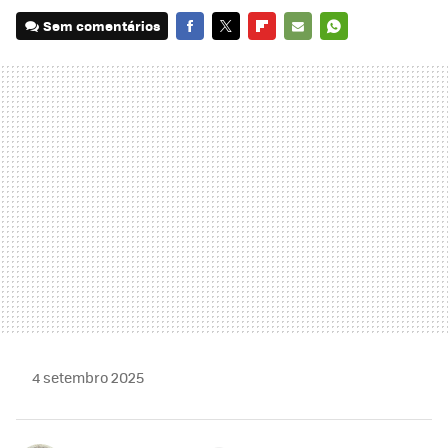
Sem comentários
FACEBOOK
TWITTER
FLIPBOARD
E-
WHATSAPP
MAIL
4 setembro 2025