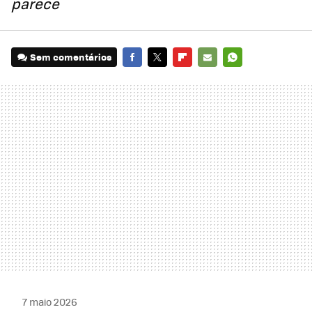
parece
Sem comentários
FACEBOOK
TWITTER
FLIPBOARD
E-
WHATSAPP
MAIL
7 maio 2026