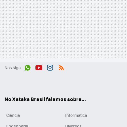
Nos siga
Wh
You
Inst
RSS
ats
tub
agr
App
e
am
No Xataka Brasil falamos sobre...
Ciência
Informática
Engenharia
Diversos