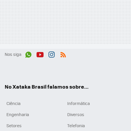
Nos siga
Wh
You
Inst
RSS
ats
tub
agr
App
e
am
No Xataka Brasil falamos sobre...
Ciência
Informática
Engenharia
Diversos
Setores
Telefonia