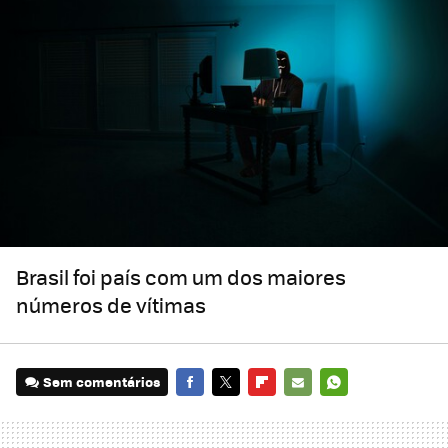
Brasil foi país com um dos maiores
números de vítimas
Sem comentários
FACEBOOK
TWITTER
FLIPBOARD
E-
WHATSAPP
MAIL