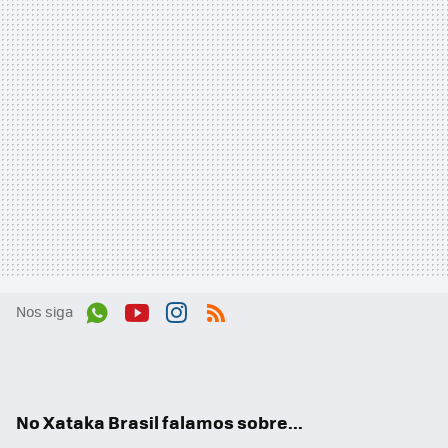
Nos siga
Wh
You
Inst
RSS
ats
tub
agr
App
e
am
No Xataka Brasil falamos sobre...