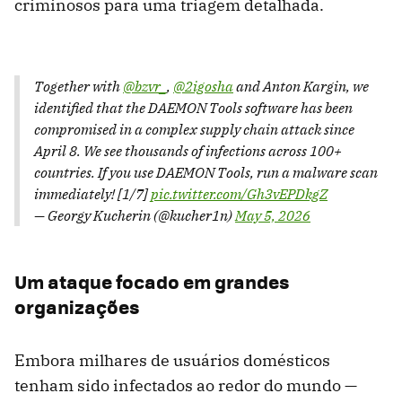
criminosos para uma triagem detalhada.
Together with
@bzvr_
,
@2igosha
and Anton Kargin, we
identified that the DAEMON Tools software has been
compromised in a complex supply chain attack since
April 8. We see thousands of infections across 100+
countries. If you use DAEMON Tools, run a malware scan
immediately! [1/7]
pic.twitter.com/Gh3vEPDkgZ
— Georgy Kucherin (@kucher1n)
May 5, 2026
Um ataque focado em grandes
organizações
Embora milhares de usuários domésticos
tenham sido infectados ao redor do mundo —