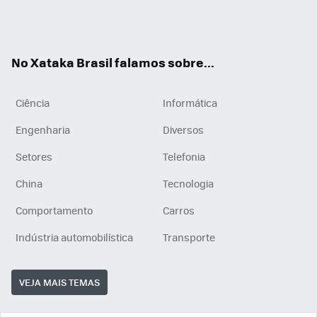
Wh
You
Inst
RSS
ats
tub
agr
App
e
am
No Xataka Brasil falamos sobre...
Ciência
Informática
Engenharia
Diversos
Setores
Telefonia
China
Tecnologia
Comportamento
Carros
Indústria automobilística
Transporte
VEJA MAIS TEMAS