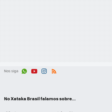
Nos siga
Wh
You
Inst
RSS
ats
tub
agr
App
e
am
No Xataka Brasil falamos sobre...