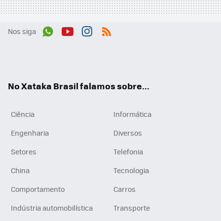
Nos siga
Wh
You
Inst
RSS
ats
tub
agr
App
e
am
No Xataka Brasil falamos sobre...
Ciência
Informática
Engenharia
Diversos
Setores
Telefonia
China
Tecnologia
Comportamento
Carros
Indústria automobilística
Transporte