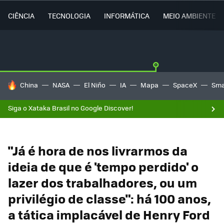
CIÊNCIA
TECNOLOGIA
INFORMÁTICA
MEIO AMBIENTE
TENDÊNCIAS DO DIA
China
NASA
El Niño
IA
Mapa
SpaceX
Sma
Siga o Xataka Brasil no Google Discover!
"Já é hora de nos livrarmos da
ideia de que é 'tempo perdido' o
lazer dos trabalhadores, ou um
privilégio de classe": há 100 anos,
a tática implacável de Henry Ford