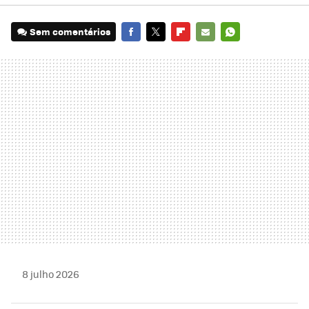
Sem comentários
FACEBOOK
TWITTER
FLIPBOARD
E-
WHATSAPP
MAIL
8 julho 2026