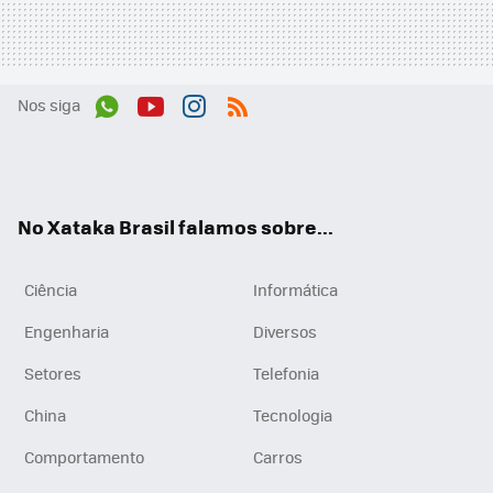
Nos siga
Wh
You
Inst
RSS
ats
tub
agr
App
e
am
No Xataka Brasil falamos sobre...
Ciência
Informática
Engenharia
Diversos
Setores
Telefonia
China
Tecnologia
Comportamento
Carros