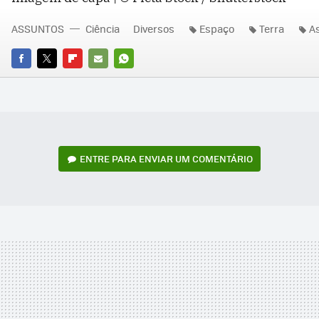
ASSUNTOS
Ciência
Diversos
Espaço
Terra
A
FACEBOOK
TWITTER
FLIPBOARD
E-
WHATSAPP
MAIL
ENTRE PARA ENVIAR UM COMENTÁRIO