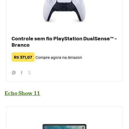
Controle sem fio PlayStation DualSense™ –
Branco
R$ 371,07
Compre agora na Amazon
whatsapp
facebook
twitter
Echo Show 11