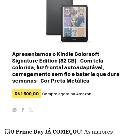
Apresentamos o Kindle Colorsoft
Signature Edition (32 GB) - Com tela
colorida, luz frontal autoadaptável,
carregamento sem fio e bateria que dura
semanas - Cor Preta Metálica
R$ 1.399,00
Compre agora na Amazon
whatsapp
facebook
twitter
💥
O Prime Day JÁ COMEÇOU!
As maiores