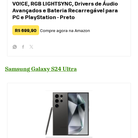
VO!CE, RGB LIGHTSYNC, Drivers de Áudio
Avançados e Bateria Recarregável para
PC e PlayStation - Preto
R$ 699,90
Compre agora na Amazon
whatsapp
facebook
twitter
Samsung Galaxy S24 Ultra