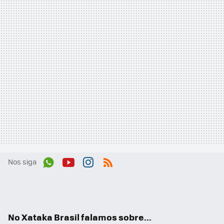
Nos siga
Wh
You
Inst
RSS
ats
tub
agr
App
e
am
No Xataka Brasil falamos sobre...