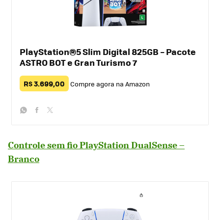
PlayStation®5 Slim Digital 825GB – Pacote
ASTRO BOT e Gran Turismo 7
R$ 3.699,00
Compre agora na Amazon
whatsapp
facebook
twitter
Controle sem fio PlayStation DualSense –
Branco