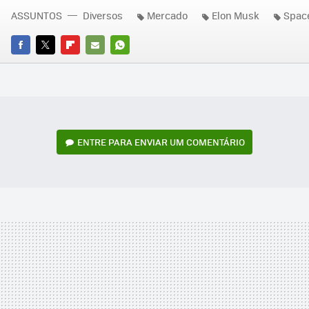
ASSUNTOS
Diversos
Mercado
Elon Musk
Spac
FACEBOOK
TWITTER
FLIPBOARD
E-
WHATSAPP
MAIL
ENTRE PARA ENVIAR UM COMENTÁRIO