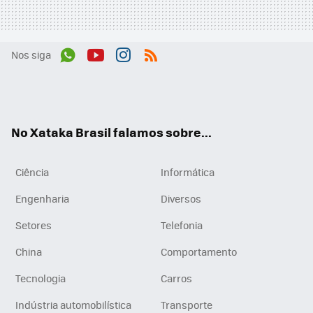
Nos siga
Wh
You
Inst
RSS
ats
tub
agr
App
e
am
No Xataka Brasil falamos sobre...
Ciência
Informática
Engenharia
Diversos
Setores
Telefonia
China
Comportamento
Tecnologia
Carros
Indústria automobilística
Transporte