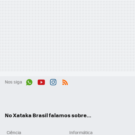
Nos siga
Wh
You
Inst
RSS
ats
tub
agr
App
e
am
No Xataka Brasil falamos sobre...
Ciência
Informática