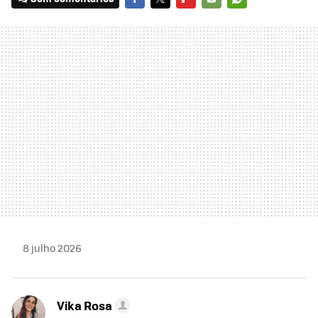
FACEBOOK
TWITTER
FLIPBOARD
E-
WHATSAPP
MAIL
8 julho 2026
Vika Rosa