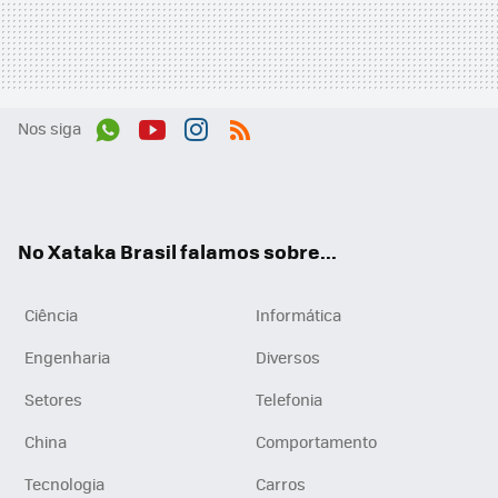
Nos siga
Wh
You
Inst
RSS
ats
tub
agr
App
e
am
No Xataka Brasil falamos sobre...
Ciência
Informática
Engenharia
Diversos
Setores
Telefonia
China
Comportamento
Tecnologia
Carros