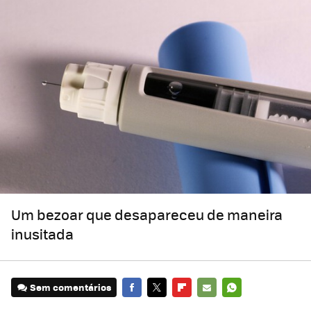
Um bezoar que desapareceu de maneira
inusitada
Sem comentários
FACEBOOK
TWITTER
FLIPBOARD
E-
WHATSAPP