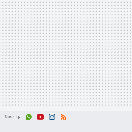
Nos siga
Wh
You
Inst
RSS