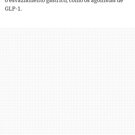
o esvaziamento gástrico, como os agonistas de
GLP-1.