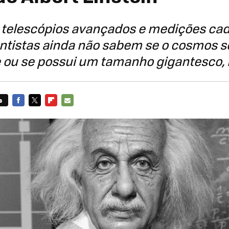
elescópios avançados e medições cad
entistas ainda não sabem se o cosmos 
 ou se possui um tamanho gigantesco, m
s
FACEBOOK
TWITTER
FLIPBOARD
E-
MAIL