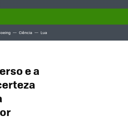
Boeing
Ciência
Lua
erso e a
certeza
a
or