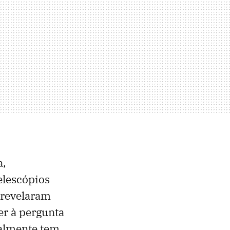
a,
elescópios
 revelaram
r à pergunta
almente tem