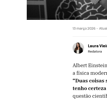
13 março 2026
Atual
Laura Viei
Redatora
Albert Einstei
a física moder
“Duas coisas 
tenho certeza
questão cientí