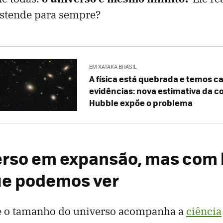
estende para sempre?
EM XATAKA BRASIL
A física está quebrada e temos c
evidências: nova estimativa da c
Hubble expõe o problema
rso em expansão, mas com 
ue podemos ver
e o tamanho do universo acompanha a
ciência