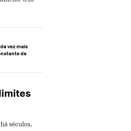
ada vez mais
onstante de
limites
há séculos,