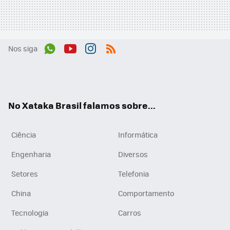
Nos siga
Wh
You
Inst
RSS
ats
tub
agr
App
e
am
No Xataka Brasil falamos sobre...
Ciência
Informática
Engenharia
Diversos
Setores
Telefonia
China
Comportamento
Tecnologia
Carros