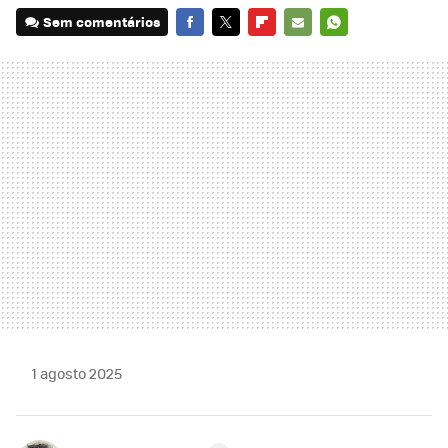
Sem comentários
FACEBOOK
TWITTER
FLIPBOARD
E-
WHATSAPP
MAIL
1 agosto 2025