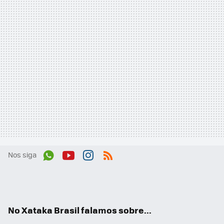
Nos siga
Wh
You
Inst
RSS
ats
tub
agr
App
e
am
No Xataka Brasil falamos sobre...