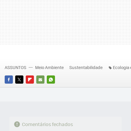
ASSUNTOS
Meio Ambiente
Sustentabilidade
Ecologia 
FACEBOOK
TWITTER
FLIPBOARD
E-
WHATSAPP
MAIL
Comentários fechados