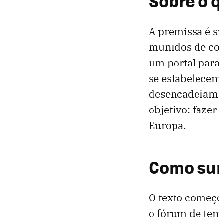
Sobre o 
A premissa é s
munidos de co
um portal para
se estabelecem
desencadeiam u
objetivo: faze
Europa.
Como su
O texto começ
o fórum de tem