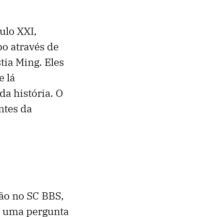
ulo XXI,
o através de
tia Ming. Eles
e lá
a história. O
ntes da
ão no SC BBS,
de uma pergunta