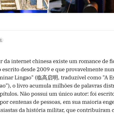
 da internet chinesa existe um romance de fic
 escrito desde 2009 e que provavelmente nun
luminar Lingao" (临高启明, traduzível como "A Es
o"), o livro acumula milhões de palavras dis
pítulos. Não possui um único autor: foi escrit
por centenas de pessoas, em sua maioria eng
usiastas da história militar, que contribuíram 