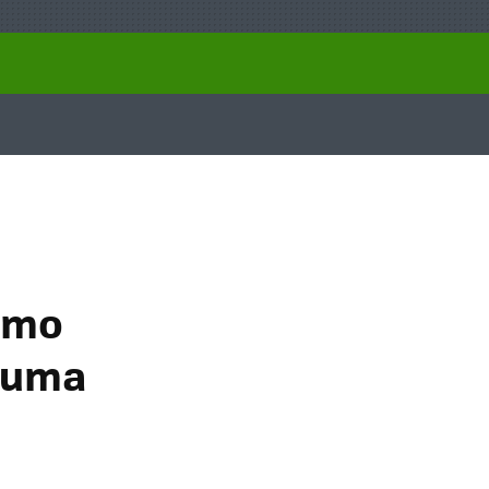
como
u uma