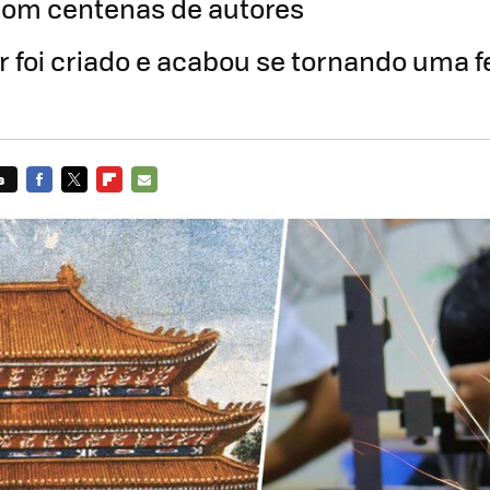
com centenas de autores
r foi criado e acabou se tornando uma 
s
FACEBOOK
TWITTER
FLIPBOARD
E-
MAIL