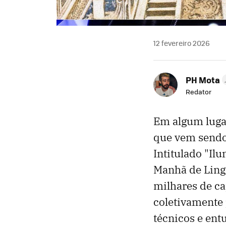
12 fevereiro 2026
PH Mota
Redator
Em algum lugar
que vem sendo
Intitulado "I
Manhã de Linga
milhares de ca
coletivamente 
técnicos e ent