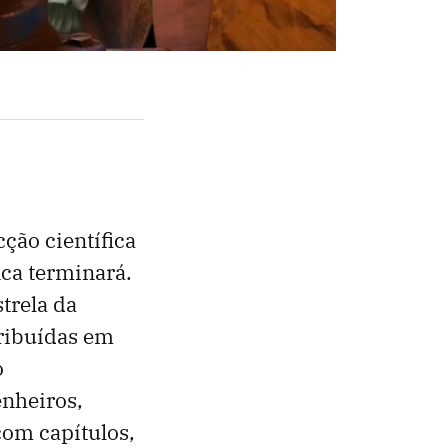
ção científica
ca terminará.
trela da
tribuídas em
o
enheiros,
com capítulos,