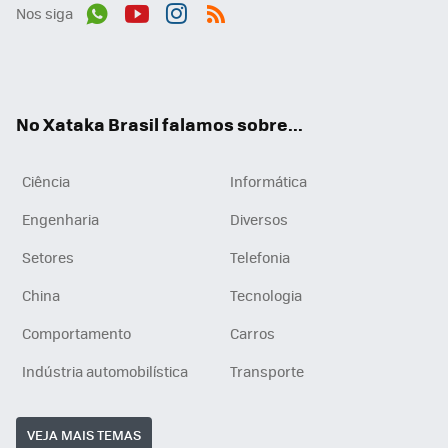
Nos siga
Wh
You
Inst
RSS
ats
tub
agr
App
e
am
No Xataka Brasil falamos sobre...
Ciência
Informática
Engenharia
Diversos
Setores
Telefonia
China
Tecnologia
Comportamento
Carros
Indústria automobilística
Transporte
VEJA MAIS TEMAS