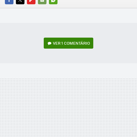
FACEBOOK
TWITTER
FLIPBOARD
E-
WHATSAPP
MAIL
VER
1 COMENTÁRIO