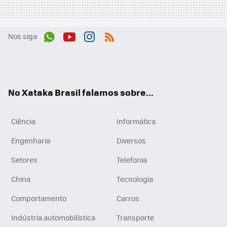
Nos siga
Wh
You
Inst
RSS
ats
tub
agr
App
e
am
No Xataka Brasil falamos sobre...
Ciência
Informática
Engenharia
Diversos
Setores
Telefonia
China
Tecnologia
Comportamento
Carros
Indústria automobilística
Transporte