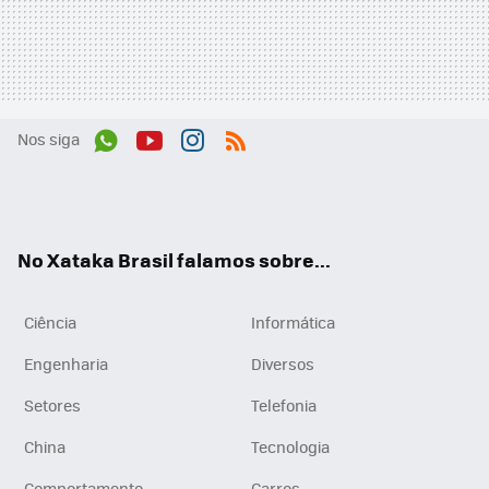
Nos siga
Wh
You
Inst
RSS
ats
tub
agr
App
e
am
No Xataka Brasil falamos sobre...
Ciência
Informática
Engenharia
Diversos
Setores
Telefonia
China
Tecnologia
Comportamento
Carros