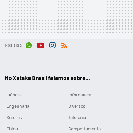
Nos siga
Wh
You
Inst
RSS
ats
tub
agr
App
e
am
No Xataka Brasil falamos sobre...
Ciência
Informática
Engenharia
Diversos
Setores
Telefonia
China
Comportamento